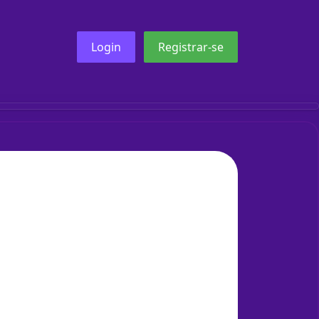
Login
Registrar-se