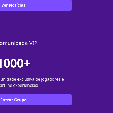
Ver Notícias
Comunidade VIP
1000+
unidade exclusiva de jogadores e
rtilhe experiências!
Entrar Grupo