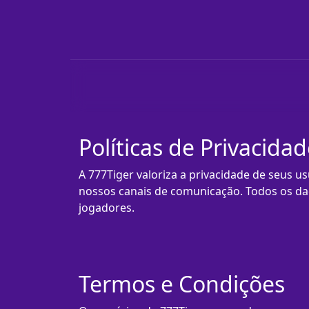
Políticas de Privacida
A 777Tiger valoriza a privacidade de seus 
nossos canais de comunicação. Todos os dad
jogadores.
Termos e Condições