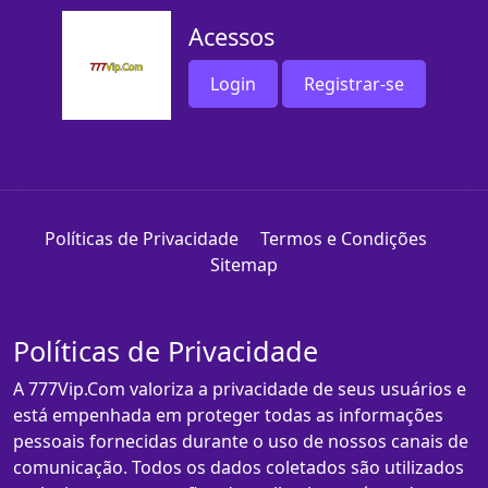
Acessos
Login
Registrar-se
Políticas de Privacidade
Termos e Condições
Sitemap
Políticas de Privacidade
A 777Vip.Com valoriza a privacidade de seus usuários e
está empenhada em proteger todas as informações
pessoais fornecidas durante o uso de nossos canais de
comunicação. Todos os dados coletados são utilizados