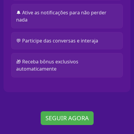
🔔 Ative as notificações para não perder
nada
💬 Participe das conversas e interaja
🎁 Receba bônus exclusivos
automaticamente
SEGUIR AGORA