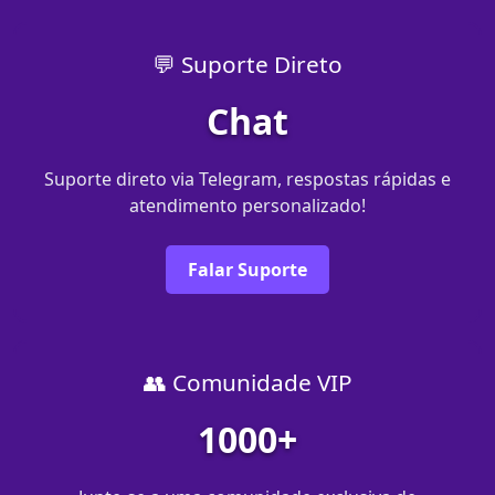
💬 Suporte Direto
Chat
Suporte direto via Telegram, respostas rápidas e
atendimento personalizado!
Falar Suporte
👥 Comunidade VIP
1000+