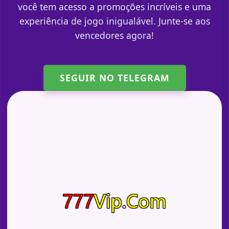
você tem acesso a promoções incríveis e uma
experiência de jogo inigualável. Junte-se aos
vencedores agora!
SEGUIR NO TELEGRAM