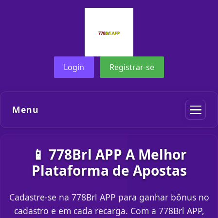
Login
Registrar-se
Menu
📱 778Brl APP A Melhor
Plataforma de Apostas
Cadastre-se na 778Brl APP para ganhar bônus no
cadastro e em cada recarga. Com a 778Brl APP,