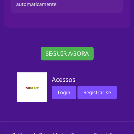
automaticamente
SEGUIR AGORA
Acessos
Login
Registrar-se