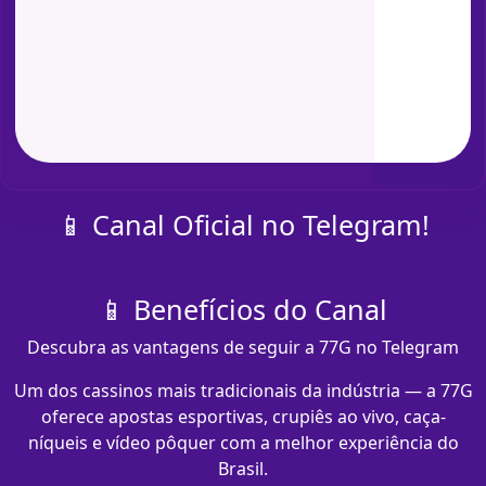
📱 Canal Oficial no Telegram!
📱 Benefícios do Canal
Descubra as vantagens de seguir a 77G no Telegram
Um dos cassinos mais tradicionais da indústria — a 77G
oferece apostas esportivas, crupiês ao vivo, caça-
níqueis e vídeo pôquer com a melhor experiência do
Brasil.