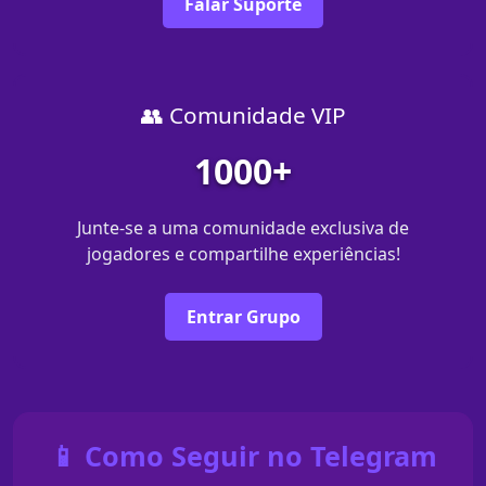
Falar Suporte
👥 Comunidade VIP
1000+
Junte-se a uma comunidade exclusiva de
jogadores e compartilhe experiências!
Entrar Grupo
📱 Como Seguir no Telegram