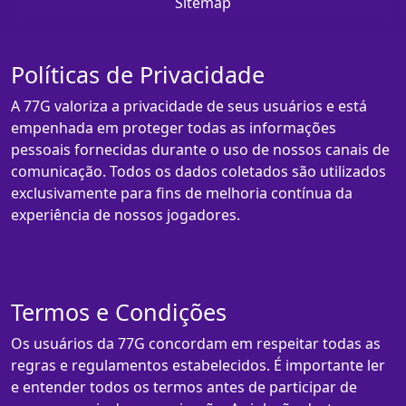
Sitemap
Políticas de Privacidade
A 77G valoriza a privacidade de seus usuários e está
empenhada em proteger todas as informações
pessoais fornecidas durante o uso de nossos canais de
comunicação. Todos os dados coletados são utilizados
exclusivamente para fins de melhoria contínua da
experiência de nossos jogadores.
Termos e Condições
Os usuários da 77G concordam em respeitar todas as
regras e regulamentos estabelecidos. É importante ler
e entender todos os termos antes de participar de