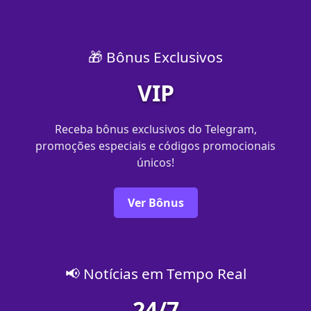
🎁 Bônus Exclusivos
VIP
Receba bônus exclusivos do Telegram,
promoções especiais e códigos promocionais
únicos!
Ver Bônus
📢 Notícias em Tempo Real
24/7