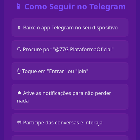
📱 Como Seguir no Telegram
📱 Baixe o app Telegram no seu dispositivo
🔍 Procure por "@77G PlataformaOficial"
👆 Toque em "Entrar" ou "Join"
🔔 Ative as notificações para não perder
nada
💬 Participe das conversas e interaja