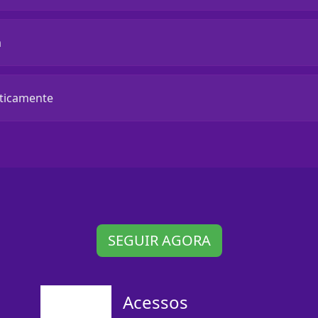
a
aticamente
SEGUIR AGORA
Acessos