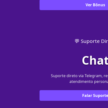
Ver Bônus
💬 Suporte Di
Cha
Suporte direto via Telegram, r
atendimento persona
Falar Suport