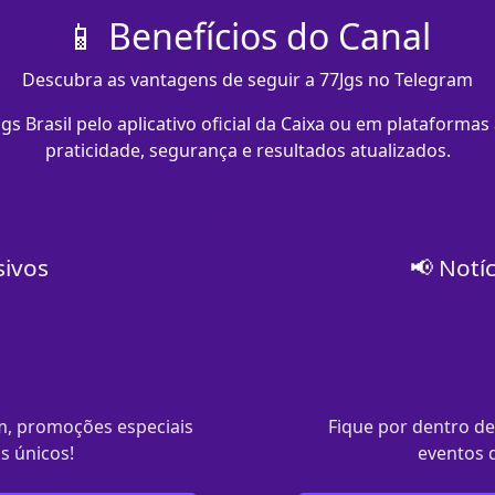
📱 Benefícios do Canal
Descubra as vantagens de seguir a 77Jgs no Telegram
7Jgs Brasil pelo aplicativo oficial da Caixa ou em plataforma
praticidade, segurança e resultados atualizados.
sivos
📢 Notí
m, promoções especiais
Fique por dentro d
s únicos!
eventos 