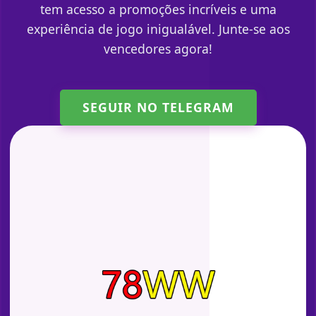
tem acesso a promoções incríveis e uma
experiência de jogo inigualável. Junte-se aos
vencedores agora!
SEGUIR NO TELEGRAM