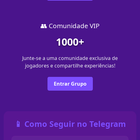
👥 Comunidade VIP
1000+
Junte-se a uma comunidade exclusiva de
jogadores e compartilhe experiências!
Entrar Grupo
📱 Como Seguir no Telegram