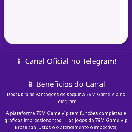
📱 Canal Oficial no Telegram!
📱 Benefícios do Canal
Descubra as vantagens de seguir a 79M Game Vip no
Telegram
A plataforma 79M Game Vip tem funções completas e
gráficos impressionantes — os jogos da 79M Game Vip
Brasil são justos e o atendimento é impecável,