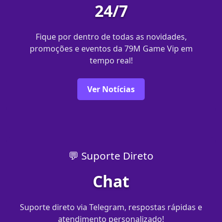
24/7
Fique por dentro de todas as novidades,
promoções e eventos da 79M Game Vip em
tempo real!
Ver Notícias
💬 Suporte Direto
Chat
Suporte direto via Telegram, respostas rápidas e
atendimento personalizado!