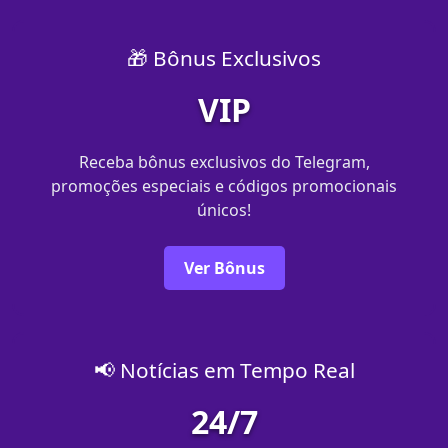
🎁 Bônus Exclusivos
VIP
Receba bônus exclusivos do Telegram,
promoções especiais e códigos promocionais
únicos!
Ver Bônus
📢 Notícias em Tempo Real
24/7