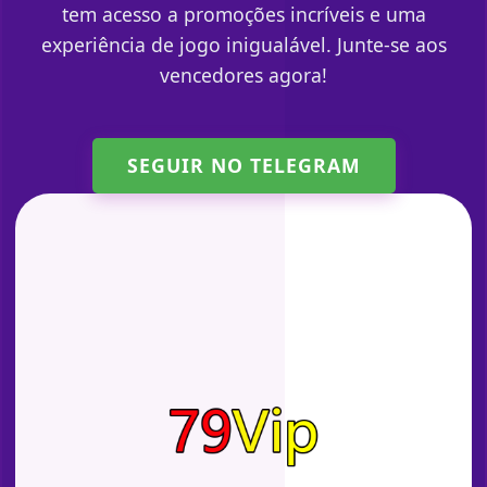
tem acesso a promoções incríveis e uma
experiência de jogo inigualável. Junte-se aos
vencedores agora!
SEGUIR NO TELEGRAM