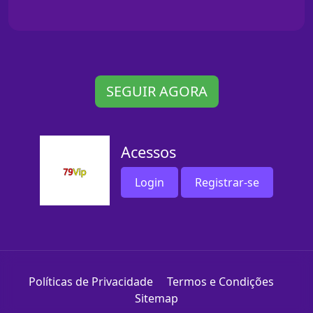
SEGUIR AGORA
Acessos
Login
Registrar-se
Políticas de Privacidade
Termos e Condições
Sitemap