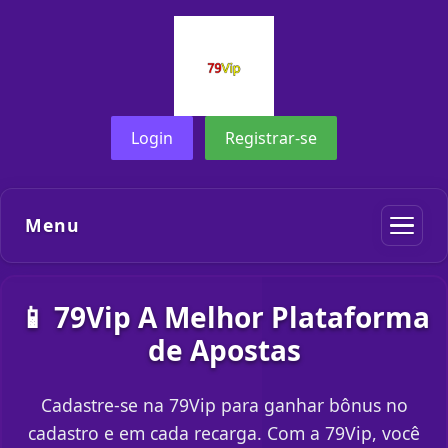
Login
Registrar-se
Menu
📱 79Vip A Melhor Plataforma
de Apostas
Cadastre-se na 79Vip para ganhar bônus no
cadastro e em cada recarga. Com a 79Vip, você