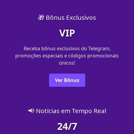
🎁 Bônus Exclusivos
VIP
Receba bônus exclusivos do Telegram,
promoções especiais e códigos promocionais
únicos!
Ver Bônus
📢 Notícias em Tempo Real
24/7