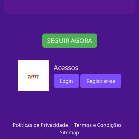
SEGUIR AGORA
Acessos
Login
Registrar-se
Políticas de Privacidade
Termos e Condições
Sitemap