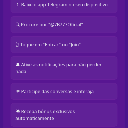
📱 Baixe o app Telegram no seu dispositivo
🔍 Procure por "@7B777Oficial"
👆 Toque em "Entrar" ou "Join"
🔔 Ative as notificações para não perder
nada
💬 Participe das conversas e interaja
🎁 Receba bônus exclusivos
automaticamente