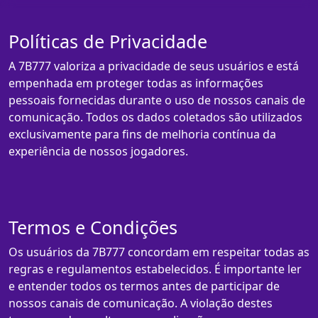
Políticas de Privacidade
A 7B777 valoriza a privacidade de seus usuários e está
empenhada em proteger todas as informações
pessoais fornecidas durante o uso de nossos canais de
comunicação. Todos os dados coletados são utilizados
exclusivamente para fins de melhoria contínua da
experiência de nossos jogadores.
Termos e Condições
Os usuários da 7B777 concordam em respeitar todas as
regras e regulamentos estabelecidos. É importante ler
e entender todos os termos antes de participar de
nossos canais de comunicação. A violação destes