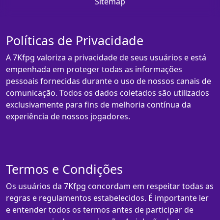
Sitemap
Políticas de Privacidade
A 7Kfpg valoriza a privacidade de seus usuários e está
empenhada em proteger todas as informações
pessoais fornecidas durante o uso de nossos canais de
comunicação. Todos os dados coletados são utilizados
exclusivamente para fins de melhoria contínua da
experiência de nossos jogadores.
Termos e Condições
Os usuários da 7Kfpg concordam em respeitar todas as
regras e regulamentos estabelecidos. É importante ler
e entender todos os termos antes de participar de