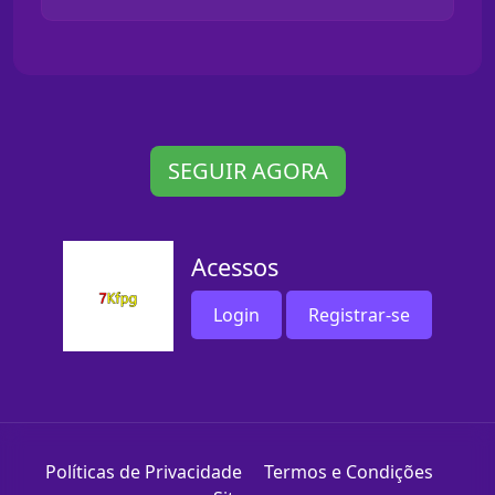
SEGUIR AGORA
Acessos
Login
Registrar-se
Políticas de Privacidade
Termos e Condições