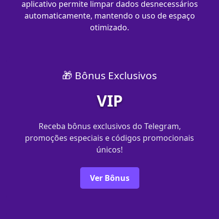
aplicativo permite limpar dados desnecessários
automaticamente, mantendo o uso de espaço
otimizado.
🎁 Bônus Exclusivos
VIP
Receba bônus exclusivos do Telegram,
promoções especiais e códigos promocionais
únicos!
Ver Bônus