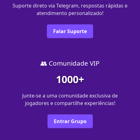
Suporte direto via Telegram, respostas rápidas e
atendimento personalizado!
Falar Suporte
👥 Comunidade VIP
1000+
Junte-se a uma comunidade exclusiva de
jogadores e compartilhe experiências!
Entrar Grupo