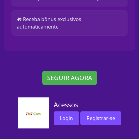
🎁 Receba bônus exclusivos
automaticamente
SEGUIR AGORA
Acessos
Login
Registrar-se