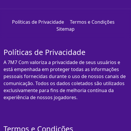
Políticas de Privacidade
Termos e Condições
Sitemap
Políticas de Privacidade
A 7M7 Com valoriza a privacidade de seus usuários e
está empenhada em proteger todas as informações
pessoais fornecidas durante o uso de nossos canais de
comunicação. Todos os dados coletados são utilizados
exclusivamente para fins de melhoria contínua da
experiência de nossos jogadores.
Termos e Condições