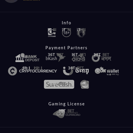
Info
Payment Partners
Gaming License