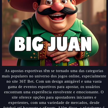
As apostas esportivas têm se tornado uma das categorias
mais populares no universo dos jogos online, especialmente
no site 36T Bet. Com um design amigável e uma vasta
gama de eventos esportivos para apostar, os usuários
encontram uma experiência envolvente e emocionante. O
site oferece opções para apostadores iniciantes e
experientes, com uma variedade de mercados, desde
futebol até basquete e eSports. Além disso, a plataforma é