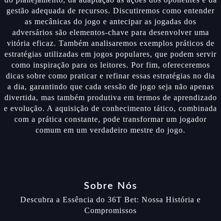
gestão adequada de recursos. Discutiremos como entender
as mecânicas do jogo e antecipar as jogadas dos
adversários são elementos-chave para desenvolver uma
vitória eficaz. Também analisaremos exemplos práticos de
estratégias utilizadas em jogos populares, que podem servir
como inspiração para os leitores. Por fim, ofereceremos
dicas sobre como praticar e refinar essas estratégias no dia
a dia, garantindo que cada sessão de jogo seja não apenas
divertida, mas também produtiva em termos de aprendizado
e evolução. A aquisição de conhecimento tático, combinada
com a prática constante, pode transformar um jogador
comum em um verdadeiro mestre do jogo.
Sobre Nós
Descubra a Essência do 36T Bet: Nossa História e
Compromissos