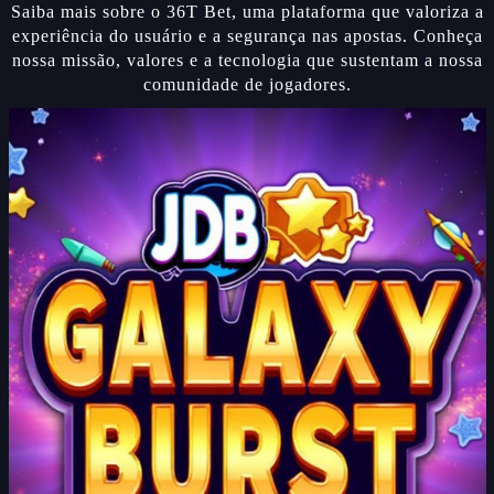
Saiba mais sobre o 36T Bet, uma plataforma que valoriza a
experiência do usuário e a segurança nas apostas. Conheça
nossa missão, valores e a tecnologia que sustentam a nossa
comunidade de jogadores.