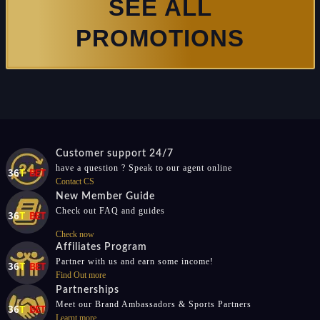
SEE ALL
PROMOTIONS
Customer support 24/7
have a question ? Speak to our agent online
Contact CS
New Member Guide
Check out FAQ and guides
Check now
Affiliates Program
Partner with us and earn some income!
Find Out more
Partnerships
Meet our Brand Ambassadors & Sports Partners
Learnt more